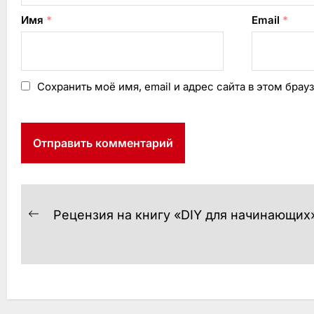
Имя
*
Email
*
Сохранить моё имя, email и адрес сайта в этом бр
Навигация
Рецензия на книгу «DIY для начинающих
Предыдущая
по
запись:
записям