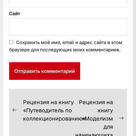
Сайт
Сохранить моё имя, email и адрес сайта в этом
браузере для последующих моих комментариев.
Навигация
Рецензия на книгу
Рецензия на
по
«Путеводитель по
книгу
Предыдущая
коллекционированию»
«Моделизм
записям
запись:
Сле
для
запи
начинающих»