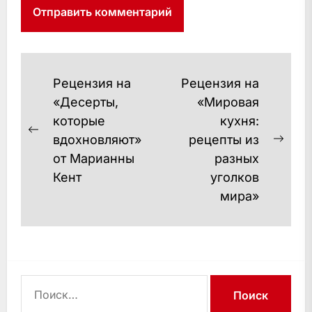
Навигация
Рецензия на
Рецензия на
по
«Десерты,
«Мировая
которые
кухня:
записям
Предыдущая
вдохновляют»
рецепты из
Сле
запись:
от Марианны
разных
запи
Кент
уголков
мира»
Найти: