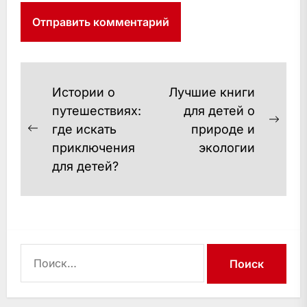
Навигация
Истории о
Лучшие книги
по
путешествиях:
для детей о
Сле
где искать
природе и
записям
Предыдущая
запи
приключения
экологии
запись:
для детей?
Найти: